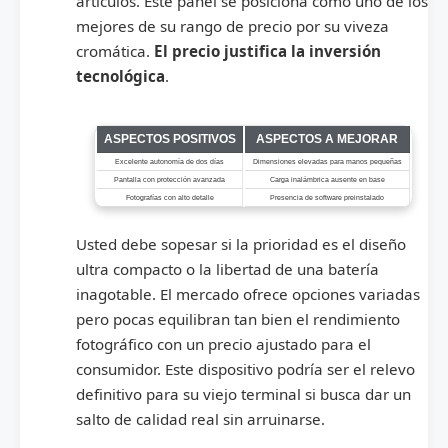
artículos. Este panel se posiciona como uno de los
mejores de su rango de precio por su viveza
cromática.
El precio justifica la inversión
tecnológica
.
Resumen de puntos fuertes y debilidades del dispositivo
ASPECTOS POSITIVOS
ASPECTOS A MEJORAR
Excelente autonomía de dos días
Dimensiones elevadas para manos pequeñas
Pantalla con protección avanzada
Carga inalámbrica ausente en base
Fotografías con alto detalle
Presencia de software preinstalado
Usted debe sopesar si la prioridad es el diseño
ultra compacto o la libertad de una batería
inagotable. El mercado ofrece opciones variadas
pero pocas equilibran tan bien el rendimiento
fotográfico con un precio ajustado para el
consumidor. Este dispositivo podría ser el relevo
definitivo para su viejo terminal si busca dar un
salto de calidad real sin arruinarse.