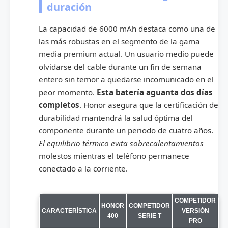
duración
La capacidad de 6000 mAh destaca como una de
las más robustas en el segmento de la gama
media premium actual. Un usuario medio puede
olvidarse del cable durante un fin de semana
entero sin temor a quedarse incomunicado en el
peor momento.
Esta batería aguanta dos días
completos
. Honor asegura que la certificación de
durabilidad mantendrá la salud óptima del
componente durante un periodo de cuatro años.
El equilibrio térmico evita sobrecalentamientos
molestos mientras el teléfono permanece
conectado a la corriente.
Comparativa de especificaciones con modelos de la competencia
COMPETIDOR
HONOR
COMPETIDOR
CARACTERÍSTICA
VERSIÓN
400
SERIE T
PRO