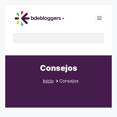
Skip
to
Menu
content
Consejos
Inicio
Consejos