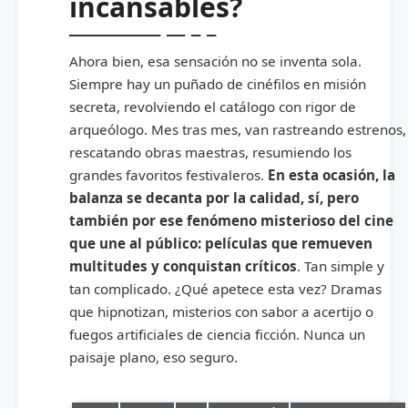
incansables?
Ahora bien, esa sensación no se inventa sola.
Siempre hay un puñado de cinéfilos en misión
secreta, revolviendo el catálogo con rigor de
arqueólogo. Mes tras mes, van rastreando estrenos,
rescatando obras maestras, resumiendo los
grandes favoritos festivaleros.
En esta ocasión, la
balanza se decanta por la calidad, sí, pero
también por ese fenómeno misterioso del cine
que une al público: películas que remueven
multitudes y conquistan críticos
. Tan simple y
tan complicado. ¿Qué apetece esta vez? Dramas
que hipnotizan, misterios con sabor a acertijo o
fuegos artificiales de ciencia ficción. Nunca un
paisaje plano, eso seguro.
Selección de las 15 mejores películas Netflix del mes