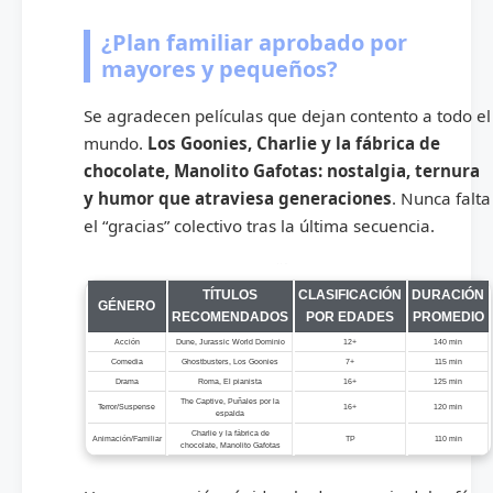
¿Plan familiar aprobado por
mayores y pequeños?
Se agradecen películas que dejan contento a todo el
mundo.
Los Goonies, Charlie y la fábrica de
chocolate, Manolito Gafotas: nostalgia, ternura
y humor que atraviesa generaciones
. Nunca falta
el “gracias” colectivo tras la última secuencia.
Géneros principales y películas recomendadas
TÍTULOS
CLASIFICACIÓN
DURACIÓN
GÉNERO
RECOMENDADOS
POR EDADES
PROMEDIO
Acción
Dune, Jurassic World Dominio
12+
140 min
Comedia
Ghostbusters, Los Goonies
7+
115 min
Drama
Roma, El pianista
16+
125 min
The Captive, Puñales por la
Terror/Suspense
16+
120 min
espalda
Charlie y la fábrica de
Animación/Familiar
TP
110 min
chocolate, Manolito Gafotas