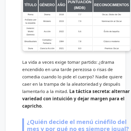
PUNTUACIÓN
TÍTULO
GÉNERO
AÑO
RECONOCIMIENTOS
(IMDB)
Roma
Drama
2018
7.7
Oscar, Globo de Oro
Puñales por
Misterio
2019
7.9
Nominación al Oscar
la espalda
Jurassic
World
Acción
2022
5.6
Éxito de taquilla
Dominio
Comedia /
Ghostbusters
1984
7.8
Clásico moderno
Fantasía
Dune
Ciencia ficción
2021
8.0
Premios Oscar
La vida a veces exige tomar partido: ¿drama
encendido en una tarde perezosa o risas de
comedia cuando lo pide el cuerpo? Nadie quiere
caer en la trampa de la aleatoriedad y después
lamentarlo a la mitad.
La táctica secreta: alternar
variedad con intuición y dejar margen para el
capricho
.
¿Quién decide el menú cinéfilo del
mes y por qué no es siempre igual?