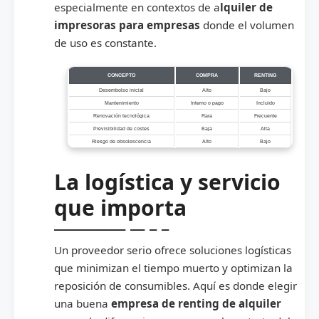
especialmente en contextos de a
lquiler de
impresoras para empresas
donde el volumen
de uso es constante.
CONCEPTO
COMPRA
RENTING
Desembolso inicial
Alto
Bajo
Mantenimiento
Interno o pago
Incluido
Renovación tecnológica
Rara
Frecuente
Previsibilidad de costes
Baja
Alta
Riesgo de obsolescencia
Alto
Bajo
La logística y servicio
que importa
Un proveedor serio ofrece soluciones logísticas
que minimizan el tiempo muerto y optimizan la
reposición de consumibles. Aquí es donde elegir
una buena
empresa de renting de alquiler